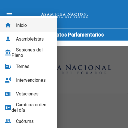
menu
home
Inicio
Consulta de Datos Parlamentarios
person
Asambleístas
Sesiones del
account_balance
Pleno
developer_board
Temas
record_voice_over
Intervenciones
recent_actors
Votaciones
Cambios orden
fact_check
del día
group
Cuórums