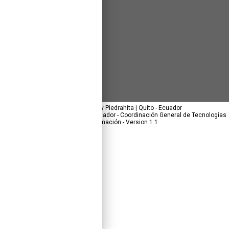
Av. 6 de Diciembre y Piedrahita | Quito - Ecuador
© 2026 Asamblea Nacional del Ecuador - Coordinación General de Tecnologías
de la Información - Version 1.1